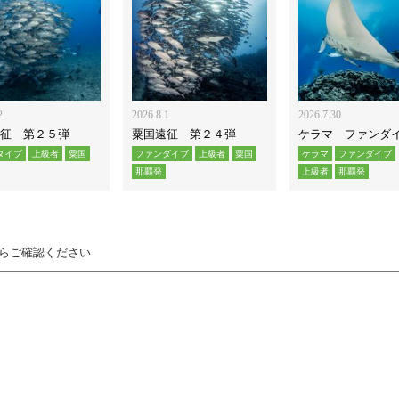
2
2026.8.1
2026.7.30
征 第２５弾
粟国遠征 第２４弾
ケラマ ファンダ
ダイブ
上級者
粟国
ファンダイブ
上級者
粟国
ケラマ
ファンダイブ
那覇発
上級者
那覇発
らご確認ください