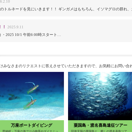
6.2.10
のトルネードを見にいきます！！ ギンガメはもちろん、イソマグロの群れ、
！！
2025.9.11
 ・2025 10/1 午前6:00時スタート…
けみなさまのリクエストに答えさせていただきますので、お気軽にお問い合
万座ボートダイビング
粟国島・渡名喜島遠征ツアー
恩納村・万座の海では小物系やダイナミッ
回遊天国の粟国島と、癒しの渡名喜島ツア