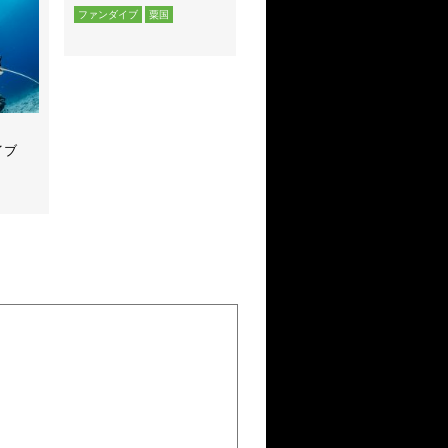
ファンダイブ
粟国
イブ