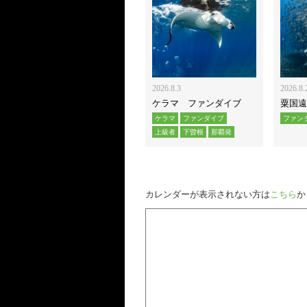
2026.8.3
2026.8.
ケラマ ファンダイブ
粟国遠
ケラマ
ファンダイブ
ファン
上級者
下曽根
那覇発
カレンダーが表示されない方は
こちら
か