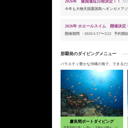
2026年 粟国遠征日程決定！！
202
今年も大物天国粟国島へギンガメアジ
2026年 ホエールスイム 開催決定
開催期間 ・2026/1/17〜3/22 予約開始
那覇発のダイビングメニュー
バラエティ豊かな沖縄の海で、できるだ
慶良間ボートダイビング
世界屈指の美しい海へ！大物も小物も…バ