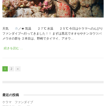
天気
／☀︎ 気温 ２７℃ 水温 ２５℃ 今日はケラマへのんびり
ファンダイブへ行ってきました！！ まずは黒北でオオセやナンヨウツバ
メウオの群を ２本目は、野崎でタイマイ、アオウ…
続きを読む …
1
2
»
最近の投稿
ケラマ ファンダイブ