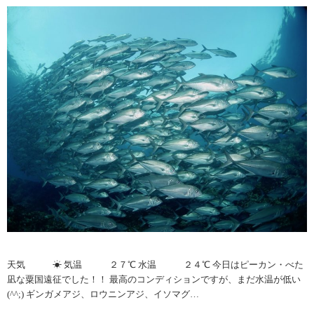
天気 ☀︎ 気温 ２７℃ 水温 ２４℃ 今日はピーカン・べた
凪な粟国遠征でした！！ 最高のコンディションですが、まだ水温が低い
(^^;) ギンガメアジ、ロウニンアジ、イソマグ…