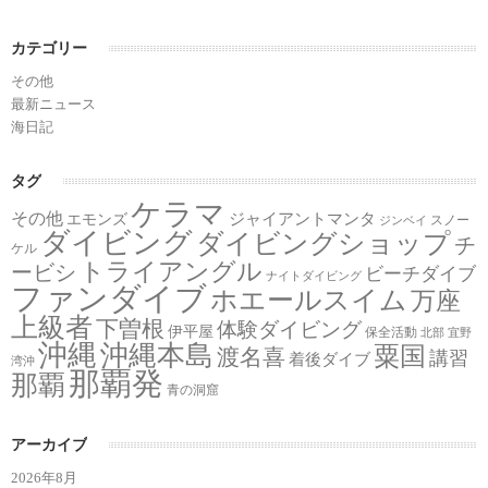
カテゴリー
その他
最新ニュース
海日記
タグ
ケラマ
その他
ジャイアントマンタ
エモンズ
スノー
ジンベイ
ダイビング
ダイビングショップ
チ
ケル
トライアングル
ービシ
ビーチダイブ
ナイトダイビング
ファンダイブ
ホエールスイム
万座
上級者
下曽根
体験ダイビング
伊平屋
保全活動
北部
宜野
沖縄
沖縄本島
粟国
渡名喜
講習
着後ダイブ
湾沖
那覇発
那覇
青の洞窟
アーカイブ
2026年8月