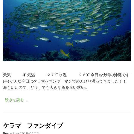
天気 ☀︎ 気温 ２７℃ 水温 ２６℃ 今日も快晴の沖縄です
(^^) そんな今日はケラマへマンツーマンでのんびり潜ってきました！！
海もいいので、どうしても大きな魚を追い求め…
続きを読む …
ケラマ ファンダイブ
Posted on
2019/05/22