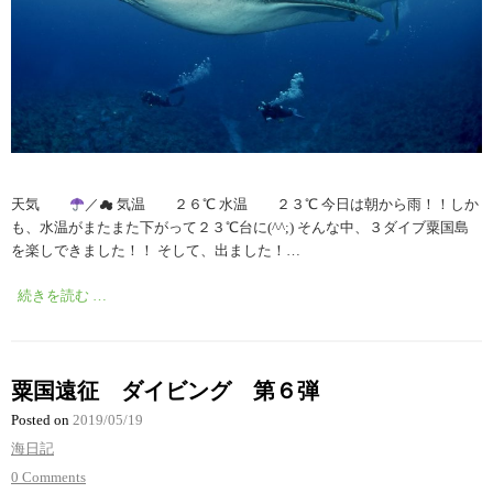
天気
／☁︎ 気温 ２６℃ 水温 ２３℃ 今日は朝から雨！！しか
も、水温がまたまた下がって２３℃台に(^^;) そんな中、３ダイブ粟国島
を楽しできました！！ そして、出ました！…
続きを読む …
粟国遠征 ダイビング 第６弾
Posted on
2019/05/19
海日記
0 Comments