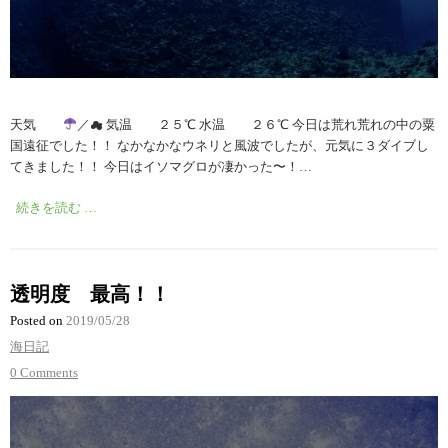
天気
／☁︎ 気温 ２５℃ 水温 ２６℃ 今日は荒れ荒れの中の粟
国遠征でした！！ なかなかなウネリと風波でしたが、元気に３ダイブし
てきました！！ 今日はイソマグロが凄かった〜！…
続きを読む …
透明度 最高！！
Posted on
2019/05/28
海日記
0 Comments