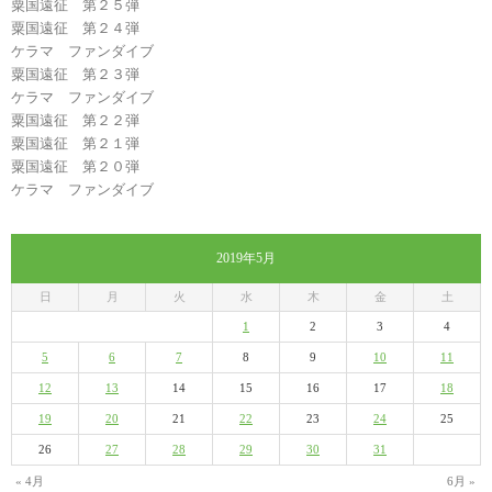
粟国遠征 第２５弾
粟国遠征 第２４弾
ケラマ ファンダイブ
粟国遠征 第２３弾
ケラマ ファンダイブ
粟国遠征 第２２弾
粟国遠征 第２１弾
粟国遠征 第２０弾
ケラマ ファンダイブ
2019年5月
日
月
火
水
木
金
土
1
2
3
4
5
6
7
8
9
10
11
12
13
14
15
16
17
18
19
20
21
22
23
24
25
26
27
28
29
30
31
« 4月
6月 »