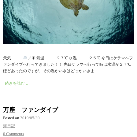
天気
／☀︎ 気温 ２７℃ 水温 ２５℃ 今日はケラマへフ
ァンダイブへ行ってきました！！ 先日ケラマへ行って時は水温が２７℃
ほどあったのですが、その温かい水はどっかいきま…
続きを読む …
万座 ファンダイブ
Posted on
2019/05/30
海日記
0 Comments