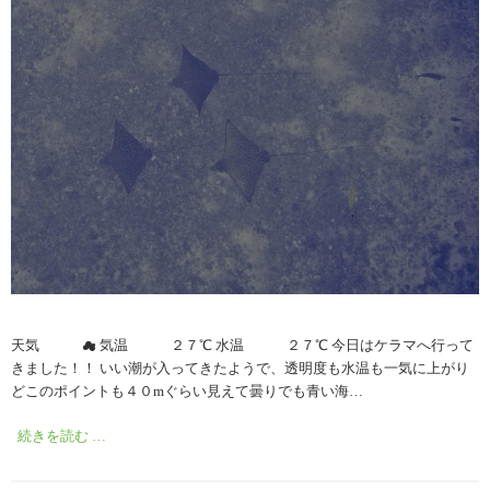
天気 ☁︎ 気温 ２７℃ 水温 ２７℃ 今日はケラマへ行って
きました！！ いい潮が入ってきたようで、透明度も水温も一気に上がり
どこのポイントも４０mぐらい見えて曇りでも青い海…
続きを読む …