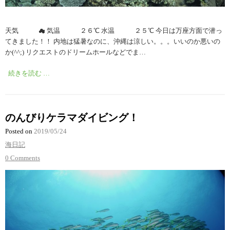
天気 ☁︎ 気温 ２６℃ 水温 ２５℃ 今日は万座方面で潜っ
てきました！！ 内地は猛暑なのに、沖縄は涼しい。。。いいのか悪いの
か(^^;) リクエストのドリームホールなどでま…
続きを読む …
のんびりケラマダイビング！
Posted on
2019/05/24
海日記
0 Comments