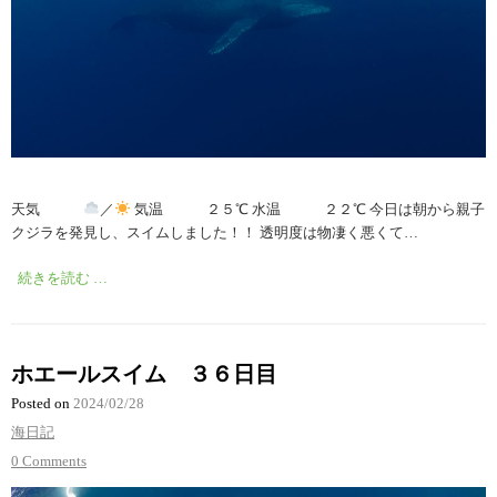
天気
／
気温 ２５℃ 水温 ２２℃ 今日は朝から親子
クジラを発見し、スイムしました！！ 透明度は物凄く悪くて…
続きを読む …
ホエールスイム ３６日目
Posted on
2024/02/28
海日記
0 Comments