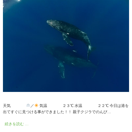
天気
／
気温 ２３℃ 水温 ２２℃ 今日は港を
出てすぐに見つける事ができました！！ 親子クジラでのんび…
続きを読む …