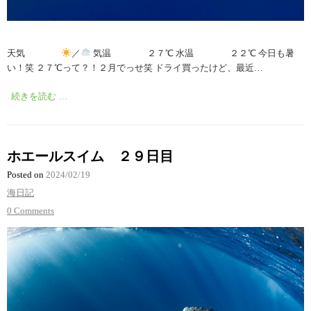
天気
／
気温 ２７℃ 水温 ２２℃ 今日も暑
い！笑 ２７℃って？！２月でっせ笑 ドライ買ったけど、最近…
続きを読む …
ホエールスイム ２９日目
Posted on
2024/02/19
海日記
0 Comments