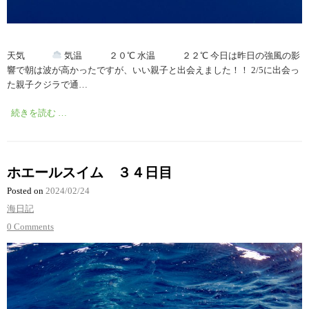
天気
気温 ２０℃ 水温 ２２℃ 今日は昨日の強風の影
響で朝は波が高かったですが、いい親子と出会えました！！ 2/5に出会っ
た親子クジラで通…
続きを読む …
ホエールスイム ３４日目
Posted on
2024/02/24
海日記
0 Comments