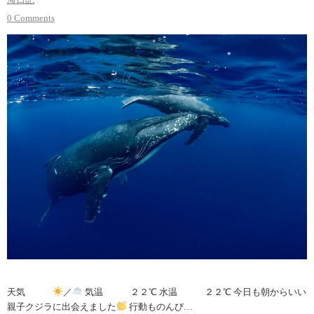
0 Comments
天気
／
気温 ２２℃ 水温 ２２℃ 今日も朝からいい
親子クジラに出会えました
行動ものんび…