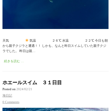
天気
気温 ２６℃ 水温 ２２℃ 今日も朝
から親子クジラと遭遇！！ しかも、なんと昨日スイムしていた親子クジ
ラでした。 昨日は親…
続きを読む …
ホエールスイム ３１日目
Posted on
2024/02/21
海日記
0 Comments