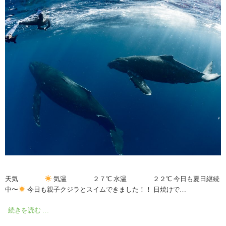
天気
気温 ２７℃ 水温 ２２℃ 今日も夏日継続
中〜
今日も親子クジラとスイムできました！！ 日焼けで…
続きを読む …