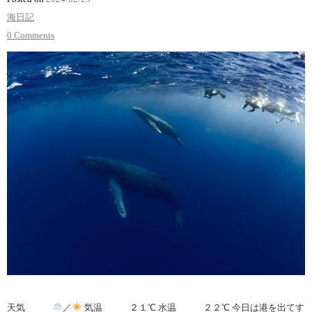
海日記
0 Comments
天気
／
気温 ２１℃ 水温 ２２℃ 今日は港を出てす