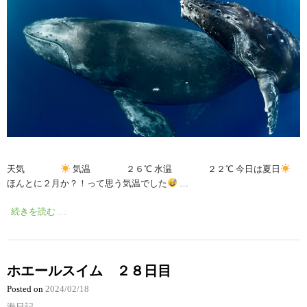
天気
気温 ２６℃ 水温 ２２℃ 今日は夏日
ほんとに２月か？！って思う気温でした
…
続きを読む …
ホエールスイム ２８日目
Posted on
2024/02/18
海日記