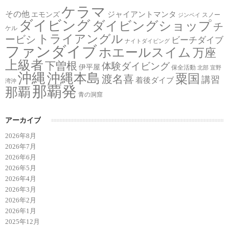
ケラマ
その他
ジャイアントマンタ
エモンズ
スノー
ジンベイ
ダイビング
ダイビングショップ
チ
ケル
トライアングル
ービシ
ビーチダイブ
ナイトダイビング
ファンダイブ
ホエールスイム
万座
上級者
下曽根
体験ダイビング
伊平屋
保全活動
北部
宜野
沖縄
沖縄本島
粟国
渡名喜
講習
着後ダイブ
湾沖
那覇発
那覇
青の洞窟
アーカイブ
2026年8月
2026年7月
2026年6月
2026年5月
2026年4月
2026年3月
2026年2月
2026年1月
2025年12月