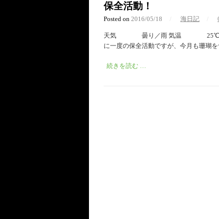
保全活動！
Posted on
2016/05/18
/
海日記
/
天気 曇り／雨 気温 25℃ 水
に一度の保全活動ですが、今月も珊瑚を
続きを読む …