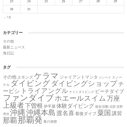
23
24
25
26
27
28
29
30
31
« 7月
カテゴリー
その他
最新ニュース
海日記
タグ
ケラマ
その他
ジャイアントマンタ
エモンズ
スノー
ジンベイ
ダイビング
ダイビングショップ
チ
ケル
トライアングル
ービシ
ビーチダイブ
ナイトダイビング
ファンダイブ
ホエールスイム
万座
上級者
下曽根
体験ダイビング
伊平屋
保全活動
北部
宜野
沖縄
沖縄本島
粟国
渡名喜
講習
着後ダイブ
湾沖
那覇発
那覇
青の洞窟