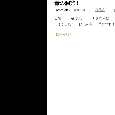
青の洞窟！
Posted on
2016/07/24
/
海日記
/
天気 ☀︎ 気温 ３２℃ 水温 ３
てきました！！ お二人共、上手に潜れ
続きを読む …