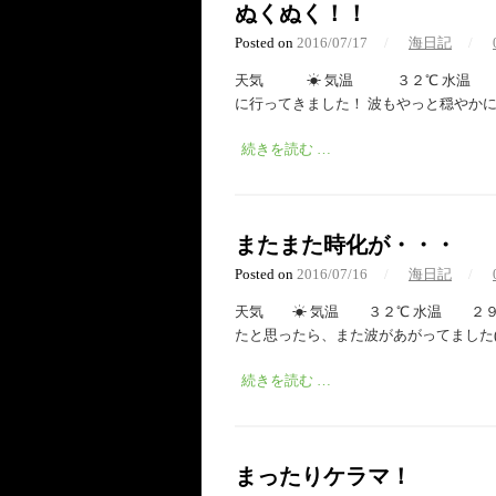
ぬくぬく！！
Posted on
2016/07/17
/
海日記
/
天気 ☀︎ 気温 ３２℃ 水温 ３
に行ってきました！ 波もやっと穏やか
続きを読む …
またまた時化が・・・
Posted on
2016/07/16
/
海日記
/
天気 ☀︎ 気温 ３２℃ 水温 ２９
たと思ったら、また波があがってました(
続きを読む …
まったりケラマ！