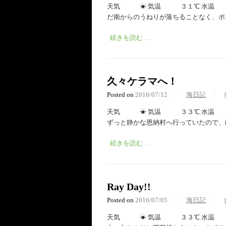
天気 ☀︎ 気温 ３１℃ 水温 ２
だ南からのうねりが落ちることなく、ポ
続きを読む …
久々ケラマへ！
Posted on
2016/07/12
/
海日記
/
天気 ☀︎ 気温 ３３℃ 水温 ２
ずっと静かな恩納村へ行っていたので、ほ
続きを読む …
Ray Day!!
Posted on
2016/07/05
/
海日記
/
天気 ☀︎ 気温 ３３℃ 水温 ２