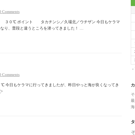
0 Comments
０℃ ポイント タカチンシ／久場北／ウチザン 今日もケラマ
になり、普段と違うところを潜ってきました！ …
«
0 Comments
℃ 今日もケラマに行ってきましたが、昨日やっと海が良くなってき
カ
>
そ
最
海
タ