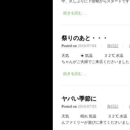
中、久しぶりに下曽根からスタートです
続きを読む …
祭りのあと・・・
Posted on
2016/07/04
/
海日記
/
天気 ☀︎ 気温 ３２℃ 水温 ２
ちゃんがご夫婦でご来店くださいました
続きを読む …
ヤバい季節に
Posted on
2016/07/03
/
海日記
/
天気 晴れ 気温 ３２℃ 水温 ２
んファミリーが遊びに来てくださいまし