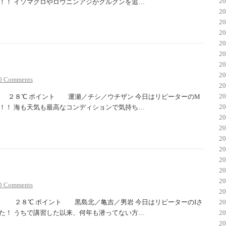
2
！！ イソマグロやロウニンアジがグルクンを追…
2
2
2
2
2
2
2
0 Comments
2
2
８℃ ポイント 運瀬／チシ／ウチザン 今日はリピーターのM
2
！！ 海も天気も最高なコンディションで気持ち…
2
2
2
2
2
2
2
0 Comments
2
８℃ ポイント 黒島北／亀吉／男岩 今日はリピーターのIさ
2
た！ うちで講習した以来、何年も潜ってない方…
2
2