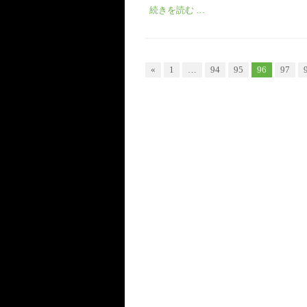
続きを読む …
«
1
…
94
95
96
97