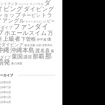
ダ
アントマンタ
スノーケル
ジンベイ
イビング
ダイビング
ショップ
トラ
チービシ
イアングル
ビー
ナイトダイビング
ファンダイ
チダイブ
ブ
ホエールスイム
万
上級者
座
下曽根
体
伊平屋
験ダイビング
保全活動
北部
宜野湾沖
沖縄
沖縄本島
渡名喜
着
那
那覇
粟国
講習
後ダイブ
覇発
青の洞窟
ーカイブ
026年8月
026年7月
026年6月
026年5月
026年4月