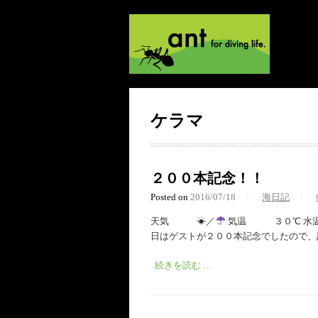
ケラマ
２００本記念！！
Posted on
2016/07/18
/
海日記
/
天気 ☀︎／
気温 ３０℃ 水温
日はゲストが２００本記念でしたので、
続きを読む …