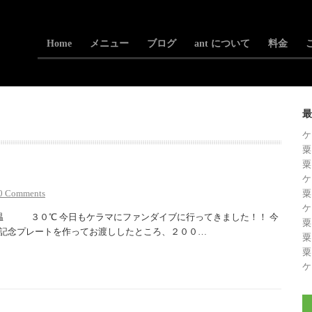
Home
メニュー
ブログ
ant について
料金
最
ケ
粟
粟
ケ
0 Comments
粟
ケ
 ３０℃ 今日もケラマにファンダイブに行ってきました！！ 今
粟
記念プレートを作ってお渡ししたところ、２００…
粟
粟
ケ