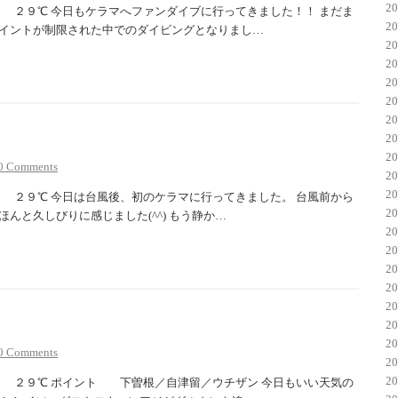
2
９℃ 今日もケラマへファンダイブに行ってきました！！ まだま
2
イントが制限された中でのダイビングとなりまし…
2
2
2
2
2
2
2
0 Comments
2
2
９℃ 今日は台風後、初のケラマに行ってきました。 台風前から
2
んと久しびりに感じました(^^) もう静か…
2
2
2
2
2
2
2
0 Comments
2
2
９℃ ポイント 下曽根／自津留／ウチザン 今日もいい天気の