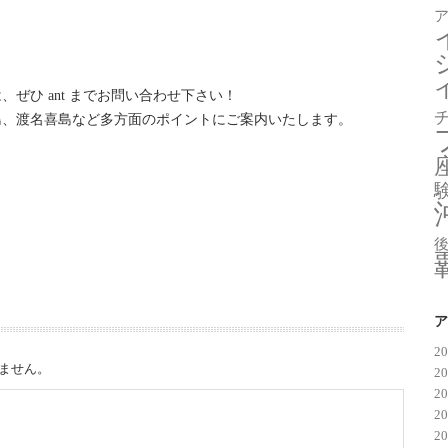
ぜひ ant までお問い合わせ下さい！
島、渡名喜島など多方面のポイントにご案内いたします。
ア
2
ません。
2
2
2
2