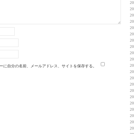
2
2
2
2
2
2
2
2
2
2
2
ーに自分の名前、メールアドレス、サイトを保存する。
2
2
2
2
2
2
2
2
2
2