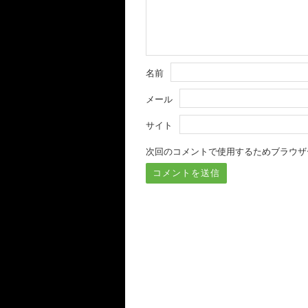
名前
メール
サイト
次回のコメントで使用するためブラウザ