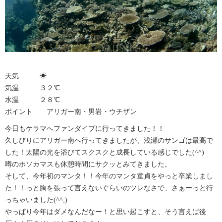
天気 ☀︎
気温 ３２℃
水温 ２８℃
ポイント アリガー南・男岩・ウチザン
今日もケラマへファンダイブに行ってきました！！
久しびりにアリガー南へ行ってきましたが、浅瀬のサンゴは最高で
した！太陽の光を浴びてスクスクと成長している感じでした(^^)
噂のホソカマスも休憩時間にサクッとみてきました。
そして、今年初のマンタ！！今年のマンタ童貞をやっと卒業しまし
た！！っと胸を張って言えないぐらいのツレなさで、さぁーっと行
っちゃいました(^^;)
やっぱり今年はダメなんだなー！と思い起こすと、そう言えば後