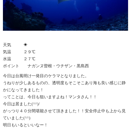
天気 ☀︎
気温 ２９℃
水温 ２７℃
ポイント ナガンヌ曽根・ウチザン・黒島西
今日は台風明け一発目のケラマとなりました。
うねりが少しあるものの、透明度もそこそこあり海も良い感じに静
かになってきました！
ってことは、今日も狙いますよね！マンタさん！！
今日は居ました(^^)/
がっつり４０分間堪能させて頂きました！！安全停止中も上から見
ていました(^^)
明日もいるといいなー！