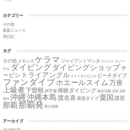
カテゴリー
その他
最新ニュース
海日記
タグ
ケラマ
その他
ジャイアントマンタ
エモンズ
スノー
ジンベイ
ダイビング
ダイビングショップ
チ
ケル
トライアングル
ービシ
ビーチダイブ
ナイトダイビング
ファンダイブ
ホエールスイム
万座
上級者
下曽根
体験ダイビング
伊平屋
保全活動
北部
宜野
沖縄
沖縄本島
粟国
渡名喜
講習
着後ダイブ
湾沖
那覇発
那覇
青の洞窟
アーカイブ
2026年8月