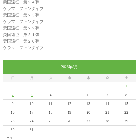
粟国遠征 第２４弾
ケラマ ファンダイブ
粟国遠征 第２３弾
ケラマ ファンダイブ
粟国遠征 第２２弾
粟国遠征 第２１弾
粟国遠征 第２０弾
ケラマ ファンダイブ
2026年8月
日
月
火
水
木
金
土
1
2
3
4
5
6
7
8
9
10
11
12
13
14
15
16
17
18
19
20
21
22
23
24
25
26
27
28
29
30
31
« 7月