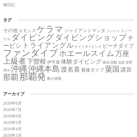
海日記
タグ
ケラマ
その他
ジャイアントマンタ
エモンズ
スノー
ジンベイ
ダイビング
ダイビングショップ
チ
ケル
トライアングル
ービシ
ビーチダイブ
ナイトダイビング
ファンダイブ
ホエールスイム
万座
上級者
下曽根
体験ダイビング
伊平屋
保全活動
北部
宜野
沖縄
沖縄本島
粟国
渡名喜
講習
着後ダイブ
湾沖
那覇発
那覇
青の洞窟
アーカイブ
2026年8月
2026年7月
2026年6月
2026年5月
2026年4月
2026年3月