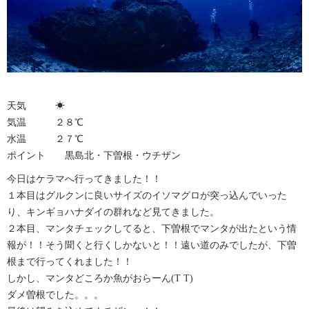
天気 ☀︎
気温 ２８℃
水温 ２７℃
ポイント 黒島北・下曽根・ウチザン
今日はケラマへ行ってきました！！
１本目はグルクンに良いサイズのイソマグロが突っ込んでいった
り、キンギョハナダイの群れなど見てきました。
２本目、マンタチェックしてると、下曽根でマンタが出たという情
報が！！そう聞くと行くしかないと！！遠い道のみでしたが、下曽
根まで行ってくれました！！
しかし、マンタどころか魚がおらーん(T T)
ダメ曽根でした。。。