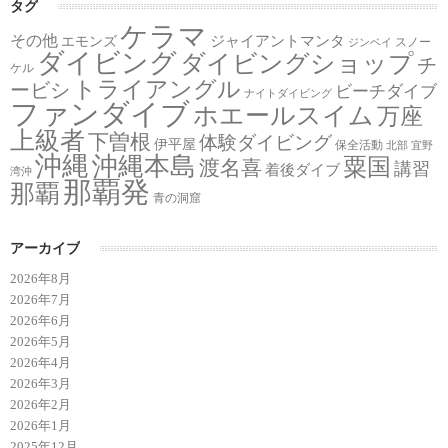
タグ
ケラマ
その他
ジャイアントマンタ
エモンズ
スノー
ジンベイ
ダイビング
ダイビングショップ
チ
ケル
トライアングル
ービシ
ビーチダイブ
ナイトダイビング
ファンダイブ
ホエールスイム
万座
上級者
下曽根
体験ダイビング
伊平屋
保全活動
北部
宜野
沖縄
沖縄本島
粟国
渡名喜
講習
着後ダイブ
湾沖
那覇発
那覇
青の洞窟
アーカイブ
2026年8月
2026年7月
2026年6月
2026年5月
2026年4月
2026年3月
2026年2月
2026年1月
2025年12月