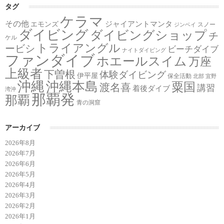
タグ
ケラマ
その他
ジャイアントマンタ
エモンズ
スノー
ジンベイ
ダイビング
ダイビングショップ
チ
ケル
トライアングル
ービシ
ビーチダイブ
ナイトダイビング
ファンダイブ
ホエールスイム
万座
上級者
下曽根
体験ダイビング
伊平屋
保全活動
北部
宜野
沖縄
沖縄本島
粟国
渡名喜
講習
着後ダイブ
湾沖
那覇発
那覇
青の洞窟
アーカイブ
2026年8月
2026年7月
2026年6月
2026年5月
2026年4月
2026年3月
2026年2月
2026年1月