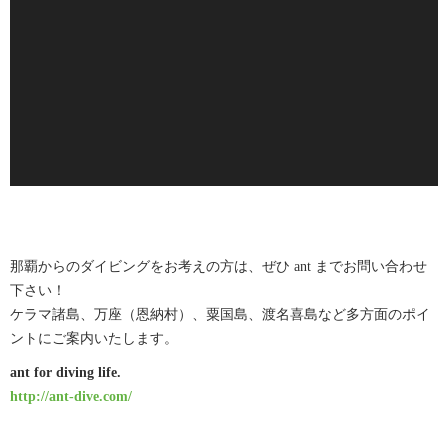
レ
ー
ヤ
ー
那覇からのダイビングをお考えの方は、ぜひ ant までお問い合わせ
下さい！
ケラマ諸島、万座（恩納村）、粟国島、渡名喜島など多方面のポイ
ントにご案内いたします。
ant for diving life.
http://ant-dive.com/