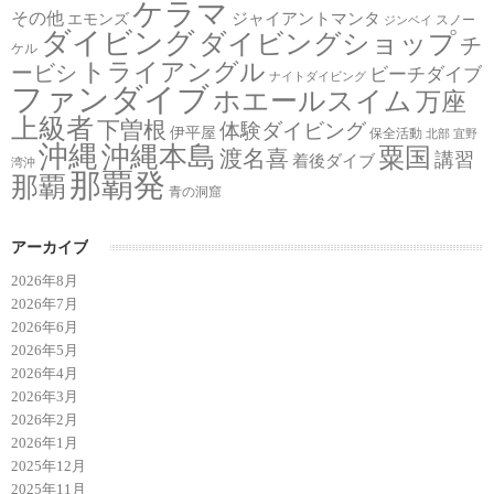
ケラマ
その他
ジャイアントマンタ
エモンズ
スノー
ジンベイ
ダイビング
ダイビングショップ
チ
ケル
トライアングル
ービシ
ビーチダイブ
ナイトダイビング
ファンダイブ
ホエールスイム
万座
上級者
下曽根
体験ダイビング
伊平屋
保全活動
北部
宜野
沖縄
沖縄本島
粟国
渡名喜
講習
着後ダイブ
湾沖
那覇発
那覇
青の洞窟
アーカイブ
2026年8月
2026年7月
2026年6月
2026年5月
2026年4月
2026年3月
2026年2月
2026年1月
2025年12月
2025年11月