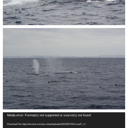
動
Media error: Format(s) not supported or source(s) not found
画
Download File: https://ant-dive.com/wp-content/uploads/2021/03/17913.t.mp4?_=1
プ