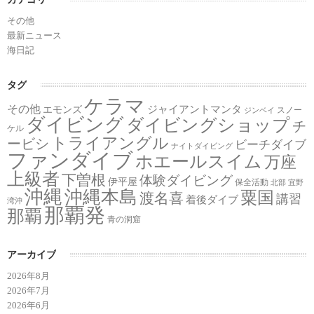
その他
最新ニュース
海日記
タグ
ケラマ
その他
ジャイアントマンタ
エモンズ
スノー
ジンベイ
ダイビング
ダイビングショップ
チ
ケル
トライアングル
ービシ
ビーチダイブ
ナイトダイビング
ファンダイブ
ホエールスイム
万座
上級者
下曽根
体験ダイビング
伊平屋
保全活動
北部
宜野
沖縄
沖縄本島
粟国
渡名喜
講習
着後ダイブ
湾沖
那覇発
那覇
青の洞窟
アーカイブ
2026年8月
2026年7月
2026年6月