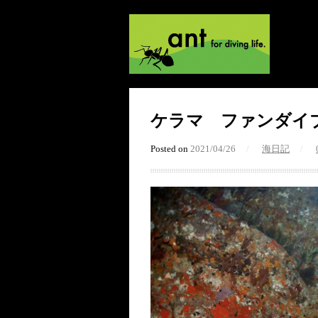
ケラマ ファンダイ
Posted on
2021/04/26
/
海日記
/