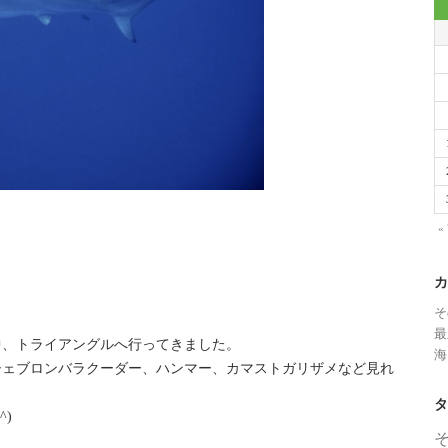
«
カ
そ
最
中、トライアングルへ行ってきました。
海
シェブロンバラクーダー、ハンマー、カマストガリザメなど見れ
タ
)