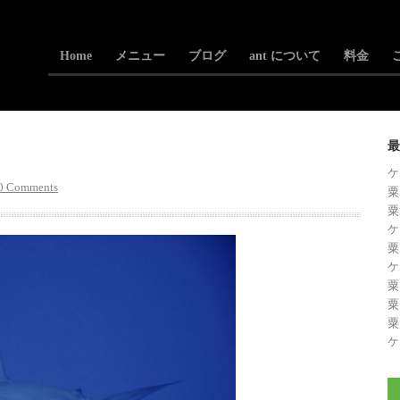
Home
メニュー
ブログ
ant について
料金
最
ケ
0 Comments
粟
粟
ケ
粟
ケ
粟
粟
粟
ケ