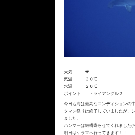
天気 ☀︎
気温 ３０℃
水温 ２６℃
ポイント トライアングル２
今日も海は最高なコンディションの
タマン祭りは終了していましたが、
ました。
ハンマーは結構寄らせてくれました(^^
明日はケラマへ行ってきます！！