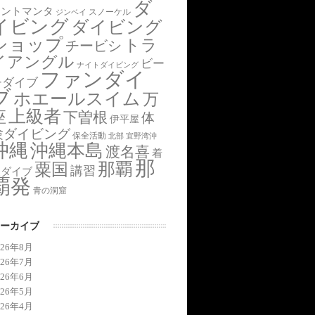
ダ
アントマンタ
スノーケル
ジンベイ
イビング
ダイビング
ショップ
トラ
チービシ
イアングル
ビー
ナイトダイビング
ファンダイ
チダイブ
ブ
ホエールスイム
万
上級者
座
下曽根
体
伊平屋
験ダイビング
保全活動
北部
宜野湾沖
沖縄
沖縄本島
渡名喜
着
那
那覇
粟国
講習
後ダイブ
覇発
青の洞窟
ーカイブ
026年8月
026年7月
026年6月
026年5月
026年4月