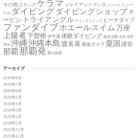
ケラマ
その他
ジャイアントマンタ
エモンズ
スノー
ジンベイ
ダイビング
ダイビングショップ
チ
ケル
トライアングル
ービシ
ビーチダイブ
ナイトダイビング
ファンダイブ
ホエールスイム
万座
上級者
下曽根
体験ダイビング
伊平屋
保全活動
北部
宜野
沖縄
沖縄本島
粟国
渡名喜
講習
着後ダイブ
湾沖
那覇発
那覇
青の洞窟
アーカイブ
2026年8月
2026年7月
2026年6月
2026年5月
2026年4月
2026年3月
2026年2月
2026年1月
2025年12月
2025年11月