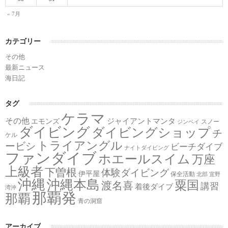
« 7月
カテゴリー
その他
最新ニュース
海日記
タグ
ケラマ
その他
ジャイアントマンタ
エモンズ
スノー
ジンベイ
ダイビング
ダイビングショップ
チ
ケル
トライアングル
ービシ
ビーチダイブ
ナイトダイビング
ファンダイブ
ホエールスイム
万座
上級者
下曽根
体験ダイビング
伊平屋
保全活動
北部
宜野
沖縄
沖縄本島
粟国
渡名喜
講習
着後ダイブ
湾沖
那覇発
那覇
青の洞窟
アーカイブ