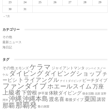
23
24
25
26
27
28
29
30
31
« 7月
カテゴリー
その他
最新ニュース
海日記
タグ
ケラマ
その他
ジャイアントマンタ
エモンズ
スノー
ジンベイ
ダイビング
ダイビングショップ
チ
ケル
トライアングル
ービシ
ビーチダイブ
ナイトダイビング
ファンダイブ
ホエールスイム
万座
上級者
下曽根
体験ダイビング
伊平屋
保全活動
北部
宜野
沖縄
沖縄本島
粟国
渡名喜
講習
着後ダイブ
湾沖
那覇発
那覇
青の洞窟