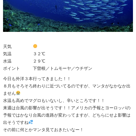
天気
気温 ３２℃
水温 ２９℃
ポイント 下曽根／トムモーヤ／ウチザン
今日も外洋３本行ってきました！！
８月もそろそろ終わりに近づいてるのですが、マンタがなかなか出
ません
水温も高めでマグロもいないし、辛いところです！！
来週は台風の影響が出そうです！！アメリカの予報とヨーロッパの
予報ではかなり台風の進路が変わってますが、どちらにせよ影響は
出そうですね
その前に何とかマンタ見ておきたいなー！