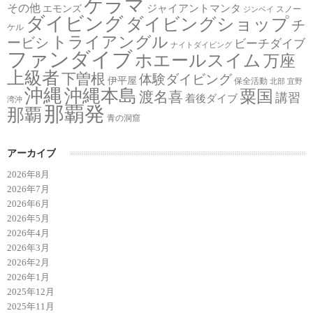
ケラマ
その他
ジャイアントマンタ
エモンズ
スノー
ジンベイ
ダイビング
ダイビングショップ
チ
ケル
トライアングル
ービシ
ビーチダイブ
ナイトダイビング
ファンダイブ
ホエールスイム
万座
上級者
下曽根
体験ダイビング
伊平屋
保全活動
北部
宜野
沖縄
沖縄本島
粟国
渡名喜
講習
着後ダイブ
湾沖
那覇発
那覇
青の洞窟
アーカイブ
2026年8月
2026年7月
2026年6月
2026年5月
2026年4月
2026年3月
2026年2月
2026年1月
2025年12月
2025年11月