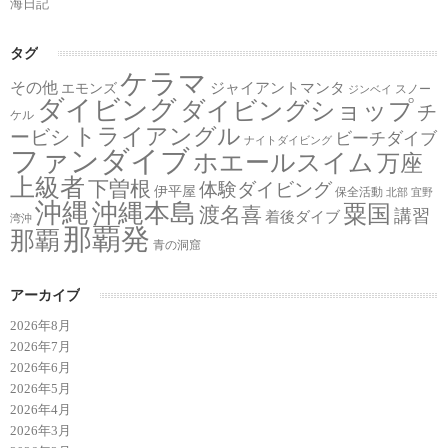
海日記
タグ
ケラマ
その他
ジャイアントマンタ
エモンズ
スノー
ジンベイ
ダイビング
ダイビングショップ
チ
ケル
トライアングル
ービシ
ビーチダイブ
ナイトダイビング
ファンダイブ
ホエールスイム
万座
上級者
下曽根
体験ダイビング
伊平屋
保全活動
北部
宜野
沖縄
沖縄本島
粟国
渡名喜
講習
着後ダイブ
湾沖
那覇発
那覇
青の洞窟
アーカイブ
2026年8月
2026年7月
2026年6月
2026年5月
2026年4月
2026年3月