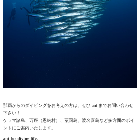
那覇からのダイビングをお考えの方は、ぜひ ant までお問い合わせ
下さい！
ケラマ諸島、万座（恩納村）、粟国島、渡名喜島など多方面のポイ
ントにご案内いたします。
ant for diving life.