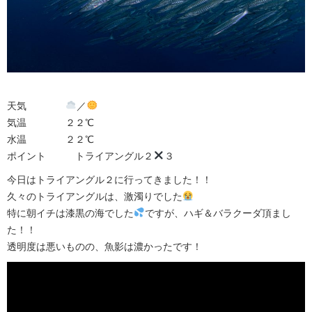
天気
／
気温 ２２℃
水温 ２２℃
ポイント トライアングル２
３
今日はトライアングル２に行ってきました！！
久々のトライアングルは、激濁りでした
特に朝イチは漆黒の海でした
ですが、ハギ＆バラクーダ頂まし
た！！
透明度は悪いものの、魚影は濃かったです！