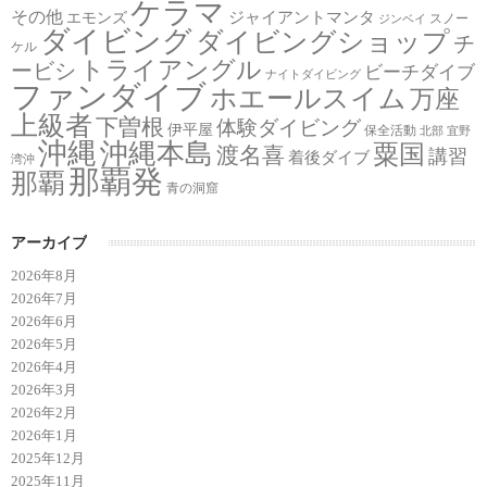
ケラマ
その他
ジャイアントマンタ
エモンズ
スノー
ジンベイ
ダイビング
ダイビングショップ
チ
ケル
トライアングル
ービシ
ビーチダイブ
ナイトダイビング
ファンダイブ
ホエールスイム
万座
上級者
下曽根
体験ダイビング
伊平屋
保全活動
北部
宜野
沖縄
沖縄本島
粟国
渡名喜
講習
着後ダイブ
湾沖
那覇発
那覇
青の洞窟
アーカイブ
2026年8月
2026年7月
2026年6月
2026年5月
2026年4月
2026年3月
2026年2月
2026年1月
2025年12月
2025年11月