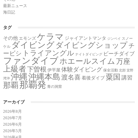
最新ニュース
海日記
タグ
ケラマ
その他
ジャイアントマンタ
エモンズ
スノー
ジンベイ
ダイビング
ダイビングショップ
チ
ケル
トライアングル
ービシ
ビーチダイブ
ナイトダイビング
ファンダイブ
ホエールスイム
万座
上級者
下曽根
体験ダイビング
伊平屋
保全活動
北部
宜野
沖縄
沖縄本島
粟国
渡名喜
講習
着後ダイブ
湾沖
那覇発
那覇
青の洞窟
アーカイブ
2026年8月
2026年7月
2026年6月
2026年5月
2026年4月