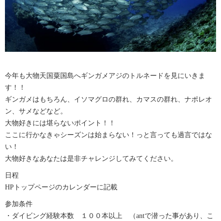
今年も大物天国粟国島へギンガメアジのトルネードを見にいきま
す！！
ギンガメはもちろん、イソマグロの群れ、カマスの群れ、ナポレオ
ン、サメなどなど。
大物好きには堪らないポイント！！
ここに行かなきゃシーズンは始まらない！っと言っても過言ではな
い！
大物好きなあなたは是非チャレンジしてみてください。
日程
HPトップページのカレンダーに記載
参加条件
・ダイビング経験本数 １００本以上 （antで潜った事があり、こ