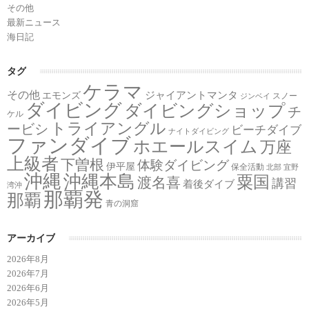
その他
最新ニュース
海日記
タグ
ケラマ
その他
ジャイアントマンタ
エモンズ
スノー
ジンベイ
ダイビング
ダイビングショップ
チ
ケル
トライアングル
ービシ
ビーチダイブ
ナイトダイビング
ファンダイブ
ホエールスイム
万座
上級者
下曽根
体験ダイビング
伊平屋
保全活動
北部
宜野
沖縄
沖縄本島
粟国
渡名喜
講習
着後ダイブ
湾沖
那覇発
那覇
青の洞窟
アーカイブ
2026年8月
2026年7月
2026年6月
2026年5月