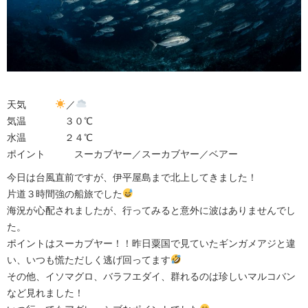
天気
／
気温 ３０℃
水温 ２４℃
ポイント スーカブヤー／スーカブヤー／ベアー
今日は台風直前ですが、伊平屋島まで北上してきました！
片道３時間強の船旅でした
海況が心配されましたが、行ってみると意外に波はありませんでし
た。
ポイントはスーカブヤー！！昨日粟国で見ていたギンガメアジと違
い、いつも慌ただしく逃げ回ってます
その他、イソマグロ、バラフエダイ、群れるのは珍しいマルコバン
など見れました！