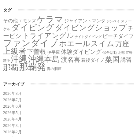
タグ
ケラマ
その他
ジャイアントマンタ
エモンズ
スノー
ジンベイ
ダイビング
ダイビングショップ
チ
ケル
トライアングル
ービシ
ビーチダイブ
ナイトダイビング
ファンダイブ
ホエールスイム
万座
上級者
下曽根
体験ダイビング
伊平屋
保全活動
北部
宜野
沖縄
沖縄本島
粟国
渡名喜
講習
着後ダイブ
湾沖
那覇発
那覇
青の洞窟
アーカイブ
2026年8月
2026年7月
2026年6月
2026年5月
2026年4月
2026年3月
2026年2月