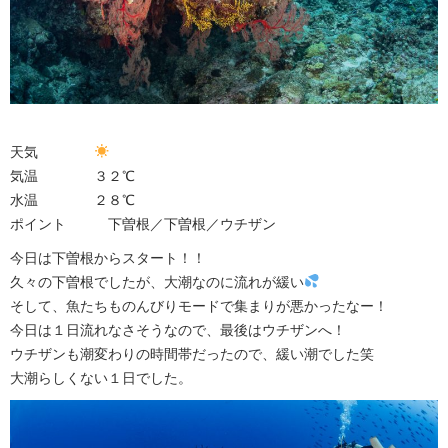
天気
気温 ３２℃
水温 ２８℃
ポイント 下曽根／下曽根／ウチザン
今日は下曽根からスタート！！
久々の下曽根でしたが、大潮なのに流れが緩い
そして、魚たちものんびりモードで集まりが悪かったなー！
今日は１日流れなさそうなので、最後はウチザンへ！
ウチザンも潮変わりの時間帯だったので、緩い潮でした笑
大潮らしくない１日でした。