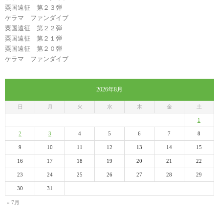
粟国遠征 第２３弾
ケラマ ファンダイブ
粟国遠征 第２２弾
粟国遠征 第２１弾
粟国遠征 第２０弾
ケラマ ファンダイブ
2026年8月
日
月
火
水
木
金
土
1
2
3
4
5
6
7
8
9
10
11
12
13
14
15
16
17
18
19
20
21
22
23
24
25
26
27
28
29
30
31
« 7月