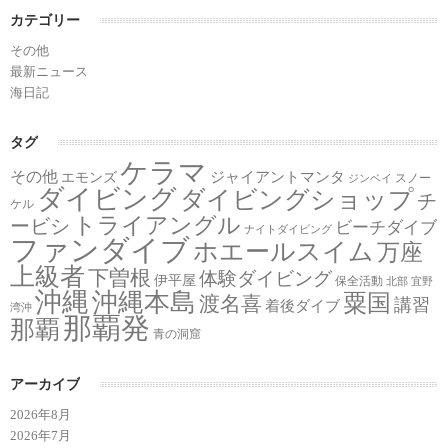
カテゴリー
その他
最新ニュース
海日記
タグ
ケラマ
その他
ジャイアントマンタ
エモンズ
スノー
ジンベイ
ダイビング
ダイビングショップ
チ
ケル
トライアングル
ービシ
ビーチダイブ
ナイトダイビング
ファンダイブ
ホエールスイム
万座
上級者
下曽根
体験ダイビング
伊平屋
保全活動
北部
宜野
沖縄
沖縄本島
粟国
渡名喜
講習
着後ダイブ
湾沖
那覇発
那覇
青の洞窟
アーカイブ
2026年8月
2026年7月