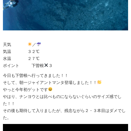
天気
／
気温 ３２℃
水温 ２７℃
ポイント 下曽根
３
今日も下曽根へ行ってきました！！
そして、朝一ジャイアントマンタ登場しました！！
やっと今年初ゲットです
やはり、ナンヨウとは比べものにならないぐらいのサイズ感でし
た！！
その後も期待して入りましたが、残念ながら２・３本目はダメでし
た。