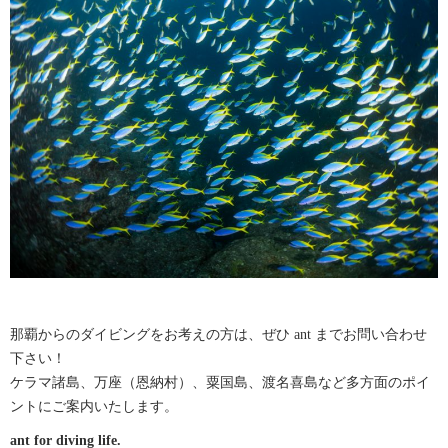
那覇からのダイビングをお考えの方は、ぜひ ant までお問い合わせ
下さい！
ケラマ諸島、万座（恩納村）、粟国島、渡名喜島など多方面のポイ
ントにご案内いたします。
ant for diving life.