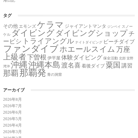
海日記
タグ
ケラマ
その他
ジャイアントマンタ
エモンズ
スノー
ジンベイ
ダイビング
ダイビングショップ
チ
ケル
トライアングル
ービシ
ビーチダイブ
ナイトダイビング
ファンダイブ
ホエールスイム
万座
上級者
下曽根
体験ダイビング
伊平屋
保全活動
北部
宜野
沖縄
沖縄本島
粟国
渡名喜
講習
着後ダイブ
湾沖
那覇発
那覇
青の洞窟
アーカイブ
2026年8月
2026年7月
2026年6月
2026年5月
2026年4月
2026年3月