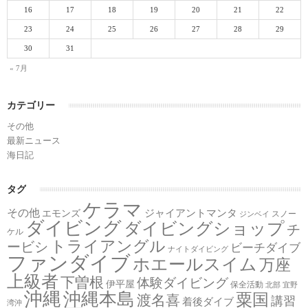
16
17
18
19
20
21
22
23
24
25
26
27
28
29
30
31
« 7月
カテゴリー
その他
最新ニュース
海日記
タグ
ケラマ
その他
ジャイアントマンタ
エモンズ
スノー
ジンベイ
ダイビング
ダイビングショップ
チ
ケル
トライアングル
ービシ
ビーチダイブ
ナイトダイビング
ファンダイブ
ホエールスイム
万座
上級者
下曽根
体験ダイビング
伊平屋
保全活動
北部
宜野
沖縄
沖縄本島
粟国
渡名喜
講習
着後ダイブ
湾沖