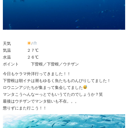
天気
/
気温 ２７℃
水温 ２６℃
ポイント 下曽根／下曽根／ウチザン
今日もケラマ外洋行ってきました！！
下曽根は朝イチは潮もゆるく魚たちものんびりしてました！
ロウニンアジたちが集まって集会してました
マンタこうへんなーっとでもいうてたのでしょうか？笑
最後はウチザンでマンタ狙いも不在。。。
懲りずにまた行こう！！