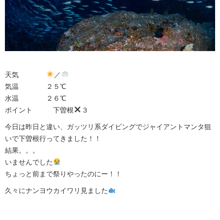
天気
／
気温 ２５℃
水温 ２６℃
ポイント 下曽根
３
今日は昨日と違い、ガッツリ系ダイビングでジャイアントマンタ狙
いで下曽根行ってきました！！
結果。。。
いませんでした
ちょっと前まで祭りやったのにー！！
久々にナンヨウカイワリ見ました