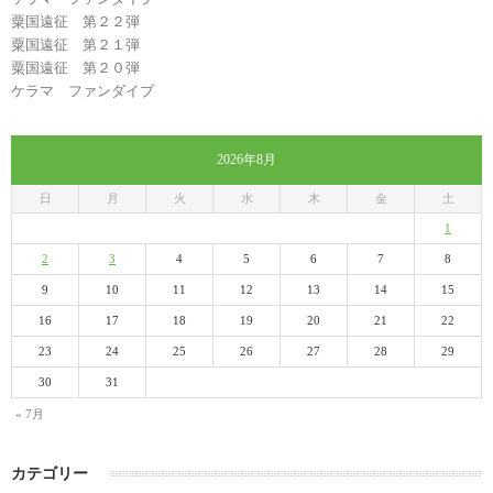
粟国遠征 第２２弾
粟国遠征 第２１弾
粟国遠征 第２０弾
ケラマ ファンダイブ
2026年8月
日
月
火
水
木
金
土
1
2
3
4
5
6
7
8
9
10
11
12
13
14
15
16
17
18
19
20
21
22
23
24
25
26
27
28
29
30
31
« 7月
カテゴリー