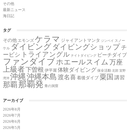
その他
最新ニュース
海日記
タグ
ケラマ
その他
ジャイアントマンタ
エモンズ
スノー
ジンベイ
ダイビング
ダイビングショップ
チ
ケル
トライアングル
ービシ
ビーチダイブ
ナイトダイビング
ファンダイブ
ホエールスイム
万座
上級者
下曽根
体験ダイビング
伊平屋
保全活動
北部
宜野
沖縄
沖縄本島
粟国
渡名喜
講習
着後ダイブ
湾沖
那覇発
那覇
青の洞窟
アーカイブ
2026年8月
2026年7月
2026年6月
2026年5月