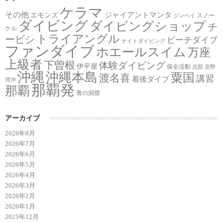
ケラマ
その他
ジャイアントマンタ
エモンズ
スノー
ジンベイ
ダイビング
ダイビングショップ
チ
ケル
トライアングル
ービシ
ビーチダイブ
ナイトダイビング
ファンダイブ
ホエールスイム
万座
上級者
下曽根
体験ダイビング
伊平屋
保全活動
北部
宜野
沖縄
沖縄本島
粟国
渡名喜
講習
着後ダイブ
湾沖
那覇発
那覇
青の洞窟
アーカイブ
2026年8月
2026年7月
2026年6月
2026年5月
2026年4月
2026年3月
2026年2月
2026年1月
2025年12月