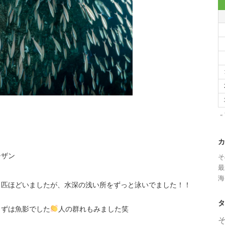
«
カ
ザン
そ
最
海
０匹ほどいましたが、水深の浅い所をずっと泳いでました！！
タ
らずは魚影でした
人の群れもみました笑