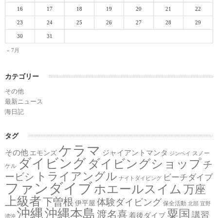
16
17
18
19
20
21
22
23
24
25
26
27
28
29
30
31
« 7月
カテゴリー
その他
最新ニュース
海日記
タグ
ケラマ
その他
ジャイアントマンタ
エモンズ
スノー
ジンベイ
ダイビング
ダイビングショップ
チ
ケル
トライアングル
ービシ
ビーチダイブ
ナイトダイビング
ファンダイブ
ホエールスイム
万座
上級者
下曽根
体験ダイビング
伊平屋
保全活動
北部
宜野
沖縄
沖縄本島
粟国
渡名喜
講習
着後ダイブ
湾沖