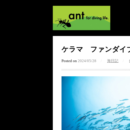
ケラマ ファンダイ
Posted on
2024/05/28
/
海日記
/