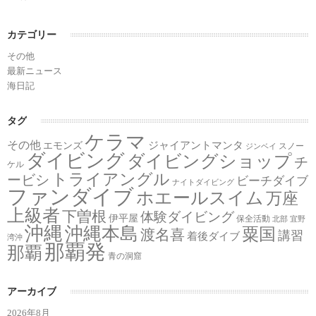
カテゴリー
その他
最新ニュース
海日記
タグ
ケラマ
その他
ジャイアントマンタ
エモンズ
スノー
ジンベイ
ダイビング
ダイビングショップ
チ
ケル
トライアングル
ービシ
ビーチダイブ
ナイトダイビング
ファンダイブ
ホエールスイム
万座
上級者
下曽根
体験ダイビング
伊平屋
保全活動
北部
宜野
沖縄
沖縄本島
粟国
渡名喜
講習
着後ダイブ
湾沖
那覇発
那覇
青の洞窟
アーカイブ
2026年8月