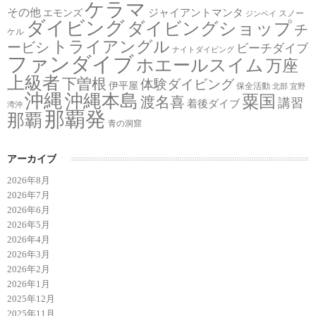
ケラマ
その他
ジャイアントマンタ
エモンズ
スノー
ジンベイ
ダイビング
ダイビングショップ
チ
ケル
トライアングル
ービシ
ビーチダイブ
ナイトダイビング
ファンダイブ
ホエールスイム
万座
上級者
下曽根
体験ダイビング
伊平屋
保全活動
北部
宜野
沖縄
沖縄本島
粟国
渡名喜
講習
着後ダイブ
湾沖
那覇発
那覇
青の洞窟
アーカイブ
2026年8月
2026年7月
2026年6月
2026年5月
2026年4月
2026年3月
2026年2月
2026年1月
2025年12月
2025年11月