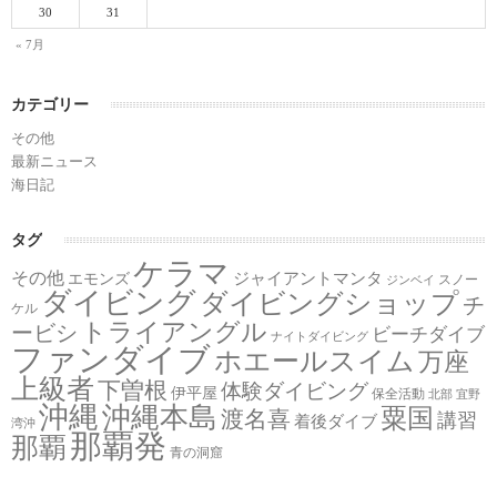
30
31
« 7月
カテゴリー
その他
最新ニュース
海日記
タグ
ケラマ
その他
ジャイアントマンタ
エモンズ
スノー
ジンベイ
ダイビング
ダイビングショップ
チ
ケル
トライアングル
ービシ
ビーチダイブ
ナイトダイビング
ファンダイブ
ホエールスイム
万座
上級者
下曽根
体験ダイビング
伊平屋
保全活動
北部
宜野
沖縄
沖縄本島
粟国
渡名喜
講習
着後ダイブ
湾沖
那覇発
那覇
青の洞窟