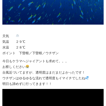
天気
気温 ２９℃
水温 ２８℃
ポイント 下曽根／下曽根／ウチザン
今日もケラマへジャイアントも求めて。。。
お察しください
台風近づいてますが、透明度はまだまだよかったです！
ウチザンはゆるゆるな流れで透明度もイマイチでしたね
明日も諦めずに行ってきます！！