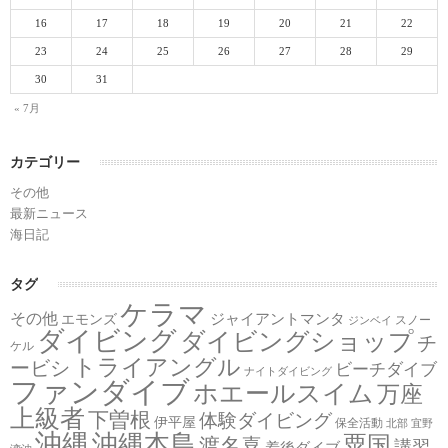
16
17
18
19
20
21
22
23
24
25
26
27
28
29
30
31
« 7月
カテゴリー
その他
最新ニュース
海日記
タグ
ケラマ
その他
ジャイアントマンタ
エモンズ
スノー
ジンベイ
ダイビング
ダイビングショップ
チ
ケル
トライアングル
ービシ
ビーチダイブ
ナイトダイビング
ファンダイブ
ホエールスイム
万座
上級者
下曽根
体験ダイビング
伊平屋
保全活動
北部
宜野
沖縄
沖縄本島
粟国
渡名喜
講習