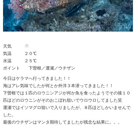
天気
気温 ２０℃
水温 ２５℃
ポイント 下曽根／運瀬／ウチザン
今日はケラマへ行ってきました！！
海はアレ気味でしたが何とか外洋３本潜ってきました！！
下曽根では１匹のロウニンアジが何か魚を食ったようでその後１０
匹ほどのロウニンがそのおこぼれ狙いでウロウロしてました笑
運瀬ではイソマグロ狙いで入りましたが、８匹ほどしかいませんで
した。
最後のウチザンはマンタ期待してましたが残念な結果に。。。