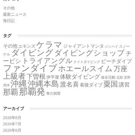
その他
最新ニュース
海日記
タグ
ケラマ
その他
ジャイアントマンタ
エモンズ
スノー
ジンベイ
ダイビング
ダイビングショップ
チ
ケル
トライアングル
ービシ
ビーチダイブ
ナイトダイビング
ファンダイブ
ホエールスイム
万座
上級者
下曽根
体験ダイビング
伊平屋
保全活動
北部
宜野
沖縄
沖縄本島
粟国
渡名喜
講習
着後ダイブ
湾沖
那覇発
那覇
青の洞窟
アーカイブ
2026年8月
2026年7月
2026年6月