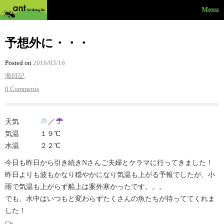
Menu
予想外に・・・
Posted on
2016/03/16
海日記
0 Comments
天気
／
気温 １９℃
水温 ２２℃
今日も昨日から引き続きNさんご夫婦とケラマに行ってきました！
昨日よりも波もかなり穏やかになり気温も上がる予報でしたが、小
雨で気温も上がらず船上は案外寒かったです。。。
でも、水中はいつもと変わらずたくさんの魚たちが待っててくれま
した！