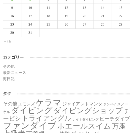
9
10
11
12
13
14
15
16
17
18
19
20
21
22
23
24
25
26
27
28
29
30
31
« 7月
カテゴリー
その他
最新ニュース
海日記
タグ
ケラマ
その他
ジャイアントマンタ
エモンズ
スノー
ジンベイ
ダイビング
ダイビングショップ
チ
ケル
トライアングル
ービシ
ビーチダイブ
ナイトダイビング
ファンダイブ
ホエールスイム
万座