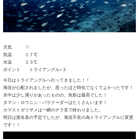
天気
気温 １７℃
水温 ２３℃
ポイント トライアングル×３
今日はトライアングルへ行ってきました！！
海況が心配されましたが、思ったほど時化てなくてよかったです！
水中は少し濁りがあったものの、魚影は最高でした！
タマン・ロウニン・バラクーダーはたくさんいます！
カマストガリザメは一瞬のチラ見で終わりました。
明日は渡名喜の予定でしたが、海況不良の為トライアングルに変更
です！！