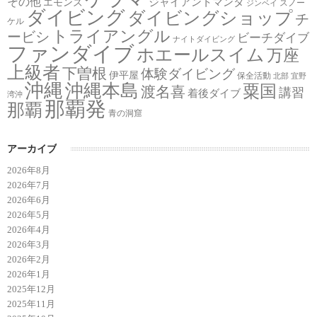
その他
ジャイアントマンタ
エモンズ
スノー
ジンベイ
ダイビング
ダイビングショップ
チ
ケル
トライアングル
ービシ
ビーチダイブ
ナイトダイビング
ファンダイブ
ホエールスイム
万座
上級者
下曽根
体験ダイビング
伊平屋
保全活動
北部
宜野
沖縄
沖縄本島
粟国
渡名喜
講習
着後ダイブ
湾沖
那覇発
那覇
青の洞窟
アーカイブ
2026年8月
2026年7月
2026年6月
2026年5月
2026年4月
2026年3月
2026年2月
2026年1月
2025年12月
2025年11月