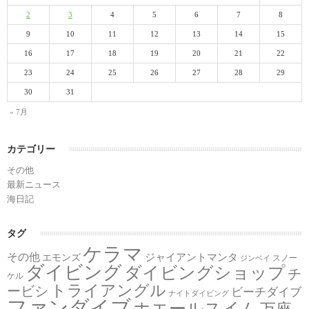
2
3
4
5
6
7
8
9
10
11
12
13
14
15
16
17
18
19
20
21
22
23
24
25
26
27
28
29
30
31
« 7月
カテゴリー
その他
最新ニュース
海日記
タグ
ケラマ
その他
ジャイアントマンタ
エモンズ
スノー
ジンベイ
ダイビング
ダイビングショップ
チ
ケル
トライアングル
ービシ
ビーチダイブ
ナイトダイビング
ファンダイブ
ホエールスイム