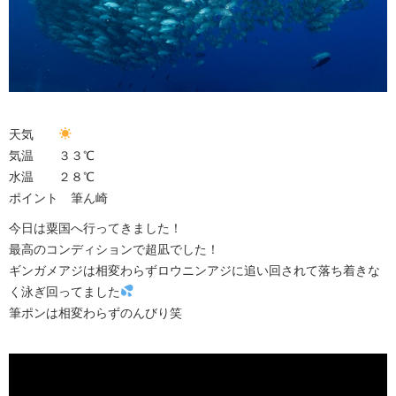
天気
気温 ３３℃
水温 ２８℃
ポイント 筆ん崎
今日は粟国へ行ってきました！
最高のコンディションで超凪でした！
ギンガメアジは相変わらずロウニンアジに追い回されて落ち着きな
く泳ぎ回ってました
筆ポンは相変わらずのんびり笑