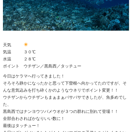
天気
気温 ３０℃
水温 ２８℃
ポイント ウチザン／黒島西／タッチュー
今日はケラマへ行ってきました！
そろそろ静かになったかと思って下曽根へ向かってたのですが、そ
んな意気込みを打ち砕くかのようなウネリでポイント変更！！
ウチザンからウチザンもまぁまぁバサバサできしたが、魚多めでし
た、
黒島西ではナンヨウツバメウオが３つの群れに別れて登場！！
全部合わさればかなりいい数に！
最後はタッチュー！