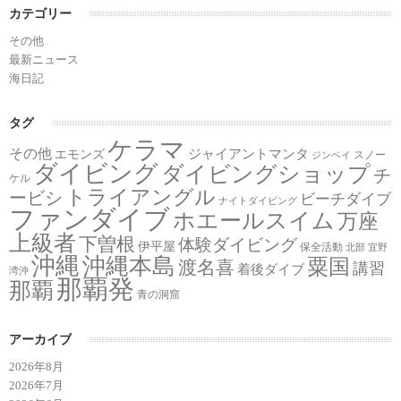
カテゴリー
その他
最新ニュース
海日記
タグ
ケラマ
その他
ジャイアントマンタ
エモンズ
スノー
ジンベイ
ダイビング
ダイビングショップ
チ
ケル
トライアングル
ービシ
ビーチダイブ
ナイトダイビング
ファンダイブ
ホエールスイム
万座
上級者
下曽根
体験ダイビング
伊平屋
保全活動
北部
宜野
沖縄
沖縄本島
粟国
渡名喜
講習
着後ダイブ
湾沖
那覇発
那覇
青の洞窟
アーカイブ
2026年8月
2026年7月