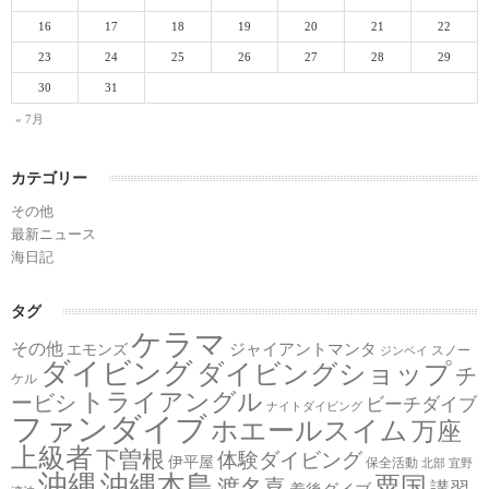
16
17
18
19
20
21
22
23
24
25
26
27
28
29
30
31
« 7月
カテゴリー
その他
最新ニュース
海日記
タグ
ケラマ
その他
ジャイアントマンタ
エモンズ
スノー
ジンベイ
ダイビング
ダイビングショップ
チ
ケル
トライアングル
ービシ
ビーチダイブ
ナイトダイビング
ファンダイブ
ホエールスイム
万座
上級者
下曽根
体験ダイビング
伊平屋
保全活動
北部
宜野
沖縄
沖縄本島
粟国
渡名喜
講習