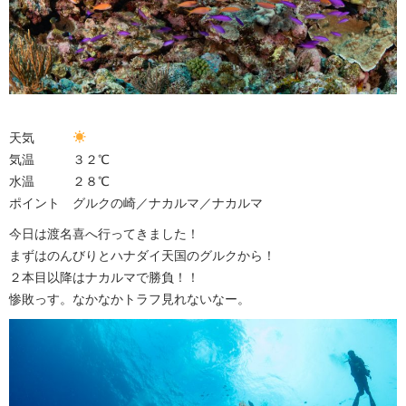
天気
気温 ３２℃
水温 ２８℃
ポイント グルクの崎／ナカルマ／ナカルマ
今日は渡名喜へ行ってきました！
まずはのんびりとハナダイ天国のグルクから！
２本目以降はナカルマで勝負！！
惨敗っす。なかなかトラフ見れないなー。