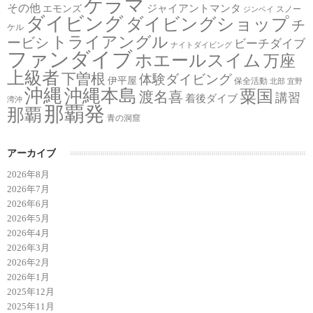
ケラマ
その他
ジャイアントマンタ
エモンズ
スノー
ジンベイ
ダイビング
ダイビングショップ
チ
ケル
トライアングル
ービシ
ビーチダイブ
ナイトダイビング
ファンダイブ
ホエールスイム
万座
上級者
下曽根
体験ダイビング
伊平屋
保全活動
北部
宜野
沖縄
沖縄本島
粟国
渡名喜
講習
着後ダイブ
湾沖
那覇発
那覇
青の洞窟
アーカイブ
2026年8月
2026年7月
2026年6月
2026年5月
2026年4月
2026年3月
2026年2月
2026年1月
2025年12月
2025年11月