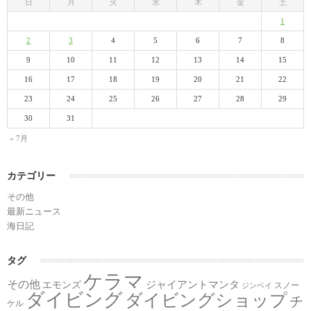
日
月
火
水
木
金
土
1
2
3
4
5
6
7
8
9
10
11
12
13
14
15
16
17
18
19
20
21
22
23
24
25
26
27
28
29
30
31
« 7月
カテゴリー
その他
最新ニュース
海日記
タグ
ケラマ
その他
ジャイアントマンタ
エモンズ
スノー
ジンベイ
ダイビング
ダイビングショップ
チ
ケル