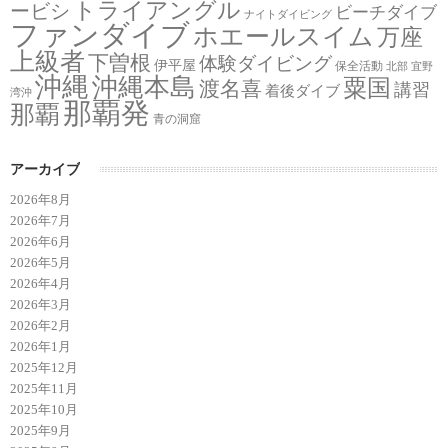
トライアングル
ービシ
ビーチダイブ
ナイトダイビング
ファンダイブ
ホエールスイム
万座
上級者
下曽根
体験ダイビング
伊平屋
保全活動
北部
宜野
沖縄
沖縄本島
粟国
渡名喜
講習
着後ダイブ
湾沖
那覇発
那覇
青の洞窟
アーカイブ
2026年8月
2026年7月
2026年6月
2026年5月
2026年4月
2026年3月
2026年2月
2026年1月
2025年12月
2025年11月
2025年10月
2025年9月