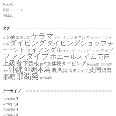
その他
最新ニュース
海日記
タグ
ケラマ
その他
ジャイアントマンタ
エモンズ
スノー
ジンベイ
ダイビング
ダイビングショップ
チ
ケル
トライアングル
ービシ
ビーチダイブ
ナイトダイビング
ファンダイブ
ホエールスイム
万座
上級者
下曽根
体験ダイビング
伊平屋
保全活動
北部
宜野
沖縄
沖縄本島
粟国
渡名喜
講習
着後ダイブ
湾沖
那覇発
那覇
青の洞窟
アーカイブ
2026年8月
2026年7月
2026年6月
2026年5月