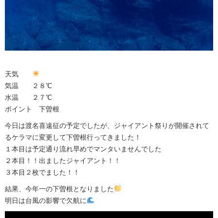
天気
気温 ２８℃
水温 ２７℃
ポイント 下曽根
今日は渡名喜遠征の予定でしたが、ジャイアント祭りが開催されて
るケラマに変更して下曽根行ってきました！
１本目は予定通り流れ早めでマンタいませんでした
２本目！！出ましたジャイアント！！
３本目２枚でました！！
結果、今年一の下曽根となりました
明日は台風の影響で欠航に