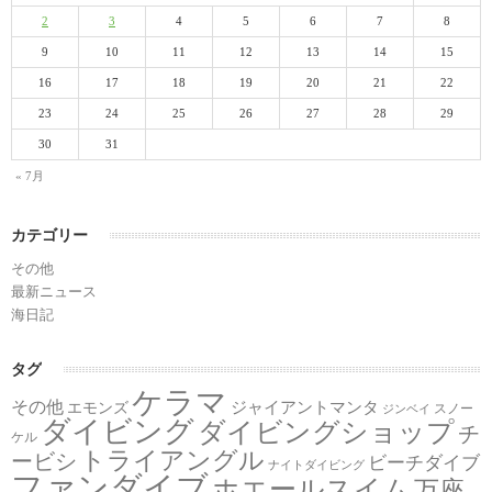
2
3
4
5
6
7
8
9
10
11
12
13
14
15
16
17
18
19
20
21
22
23
24
25
26
27
28
29
30
31
« 7月
カテゴリー
その他
最新ニュース
海日記
タグ
ケラマ
その他
ジャイアントマンタ
エモンズ
スノー
ジンベイ
ダイビング
ダイビングショップ
チ
ケル
トライアングル
ービシ
ビーチダイブ
ナイトダイビング
ファンダイブ
ホエールスイム
万座